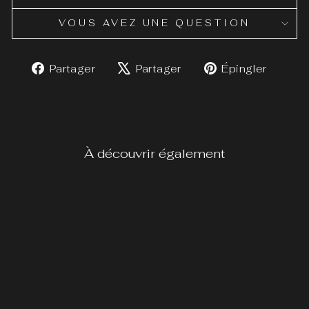
VOUS AVEZ UNE QUESTION
Partager
Tweeter
Éping
Partager
Partager
Épingler
sur
sur
sur
Facebook
X
Pinte
À découvrir également
BÂTONNETS