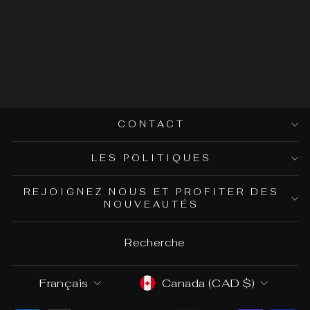
D'ENCENS
SATYA –
DRAGON'S
BLOOD
$2.00
CONTACT
LES POLITIQUES
REJOIGNEZ NOUS ET PROFITER DES
NOUVEAUTÉS
Recherche
Langue
Devise
Français
Canada (CAD $)