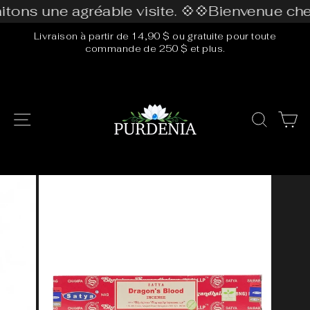
Passer
ns une agréable visite. 💠
💠Bienvenue chez 
au
Livraison à partir de 14,90 $ ou gratuite pour toute
contenu
commande de 250 $ et plus.
Diaporama
Pause
Navigation
Rech
P