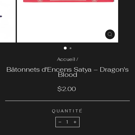
FERMER
(ESC)
Accueil
/
Bâtonnets d'Encens Satya – Dragon's
Blood
Prix
$2.00
régulier
QUANTITÉ
−
+