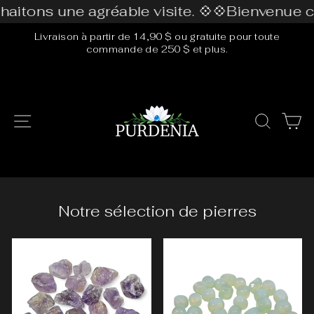
Passer
ons une agréable visite. 💠
💠Bienvenue chez
au
Livraison à partir de 14,90 $ ou gratuite pour toute
contenu
commande de 250 $ et plus.
Diaporama
Pause
Purdenia
Navigation
Rech
P
Notre sélection de pierres