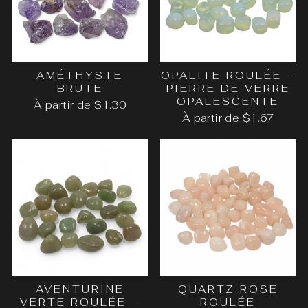
AMÉTHYSTE
OPALITE ROULÉE –
BRUTE
PIERRE DE VERRE
OPALESCENTE
À partir de $1.30
À partir de $1.67
AVENTURINE
QUARTZ ROSE
VERTE ROULÉE –
ROULÉE