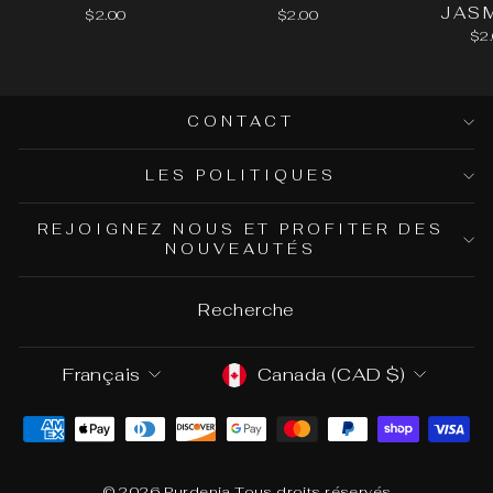
JAS
$2.00
$2.00
$2
CONTACT
LES POLITIQUES
REJOIGNEZ NOUS ET PROFITER DES
NOUVEAUTÉS
Recherche
Langue
Devise
Français
Canada (CAD $)
© 2026 Purdenia Tous droits réservés