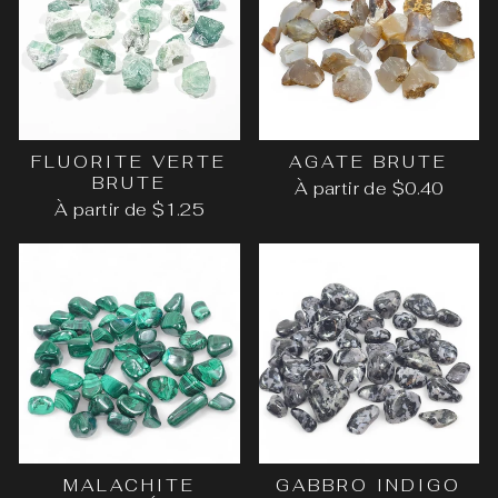
FLUORITE VERTE
AGATE BRUTE
BRUTE
À partir de $0.40
À partir de $1.25
MALACHITE
GABBRO INDIGO