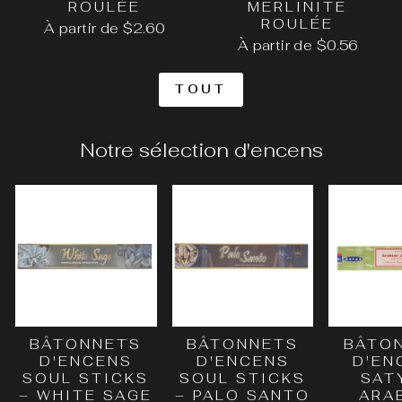
ROULÉE
MERLINITE
ROULÉE
À partir de $2.60
À partir de $0.56
TOUT
Notre sélection d'encens
BÂTONNETS
BÂTONNETS
BÂTO
D'ENCENS
D'ENCENS
D'EN
SOUL STICKS
SOUL STICKS
SAT
– WHITE SAGE
– PALO SANTO
ARA